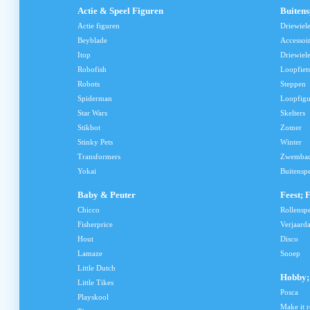
Actie & Speel Figuren
Buiten
Actie figuren
Driewiel
Beyblade
Accessoi
Itop
Driewiele
Robofish
Loopfiet
Robots
Steppen
Spiderman
Loopfig
Star Wars
Skelters
Stikbot
Zomer
Stinky Pets
Winter
Transformers
Zwemba
Yokai
Buitensp
Baby & Peuter
Feest; 
Chicco
Rollensp
Fisherprice
Verjaard
Hout
Disco
Lamaze
Snoep
Little Dutch
Hobby; 
Little Tikes
Posca
Playskool
Make it r