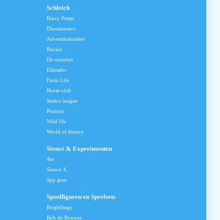
Schleich
Harry Potter
Dinosauriers
Adventkalenders
Bayala
De smurfen
Eldrador
Farm Life
Horse club
Justice league
Peanuts
Wild life
World of history
Sience & Experimenten
4m
Sience X
Spy gear
Speelfiguren en Speelsets
Brightlingz
Bob de Bouwer