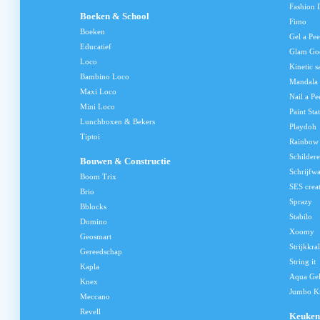
Fashion 
Boeken & School
Fimo
Boeken
Gel a Pee
Educatief
Glam Go
Loco
Kinetic s
Bambino Loco
Mandala
Maxi Loco
Nail a Pe
Mini Loco
Paint Sta
Lunchboxen & Bekers
Playdoh
Tiptoi
Rainbow
Schilder
Bouwen & Constructie
Schrijfw
Boom Trix
SES crea
Brio
Sprazy
Bblocks
Stabilo
Domino
Xoomy
Geosmart
Strijkkra
Gereedschap
String it
Kapla
Aqua Ge
Knex
Jumbo Kn
Meccano
Revell
Keuken