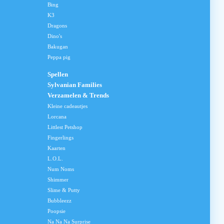
Bing
K3
Dragons
Dino's
Bakugan
Peppa pig
Spellen
Sylvanian Families
Verzamelen & Trends
Kleine cadeautjes
Lorcana
Littlest Petshop
Fingerlings
Kaarten
L.O.L.
Num Noms
Shimmer
Slime & Putty
Bubbleezz
Poopsie
Na Na Na Surprise