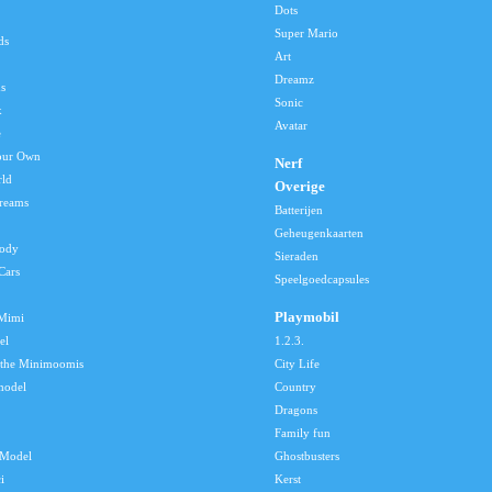
Dots
Super Mario
ds
Art
Dreamz
s
Sonic
x
Avatar
e
our Own
Nerf
rld
Overige
reams
Batterijen
Geheugenkaarten
lody
Sieraden
Cars
Speelgoedcapsules
Playmobil
 Mimi
el
1.2.3.
 the Minimoomis
City Life
model
Country
Dragons
Family fun
Model
Ghostbusters
i
Kerst