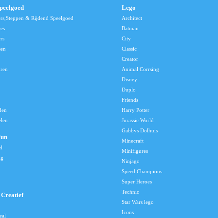
speelgoed
Lego
ers,Steppen & Rijdend Speelgoed
Architect
res
Batman
rs
City
sen
Classic
Creator
uren
Animal Corrsing
Disney
Duplo
Friends
den
Harry Potter
elen
Jurassic World
Gabbys Dolhuis
Fun
Minecraft
el
Minifigures
ag
Ninjago
Speed Champions
Super Heroes
Technic
Creatief
Star Wars lego
Icons
eal