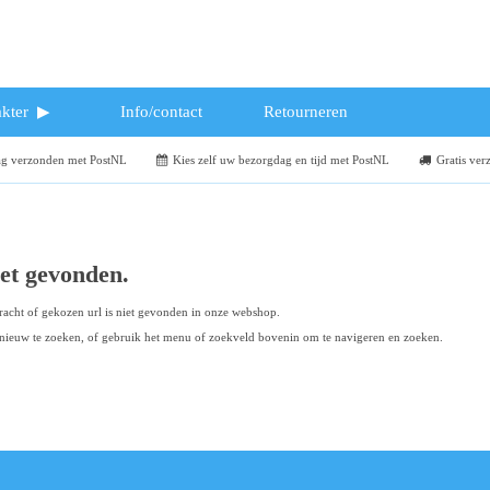
kter
Info/contact
Retourneren
dag verzonden met PostNL
Kies zelf uw bezorgdag en tijd met PostNL
Gratis ver
iet gevonden.
acht of gekozen url is niet gevonden in onze webshop.
ieuw te zoeken, of gebruik het menu of zoekveld bovenin om te navigeren en zoeken.