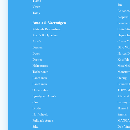
Tiamo
4m
Vtech
Aquabea
Tomy
Blopens
Auto's & Voertuigen
Bunchem
Afstands Bestuurbaar
Cutie Sti
Accu's & Opladers
Depesch
Auto's
Create Y
Beesten
Dino Wo
Boten
Horses D
Drones
Knuffels
Helicopters
Miss Me
Toebehoren
Monster 
Racebanen
Overig
Racebanen
Princess
Onderdelen
TOPMod
Speelgoed Auto's
Ylvi and
Cars
Fantasy 
Bruder
J1mo71
Hot Wheels
Snukis
Pullback Auto's
MANGA
Siku
Doh Vinc