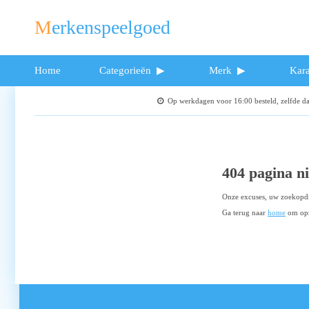
Merkenspeelgoed
Home
Categorieën
Merk
Kara
Op werkdagen voor 16:00 besteld, zelfde 
404 pagina n
Onze excuses, uw zoekopdr
Ga terug naar
home
om opn