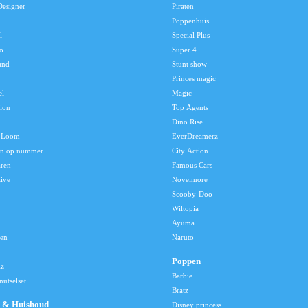
Designer
Piraten
Poppenhuis
l
Special Plus
o
Super 4
and
Stunt show
Princes magic
el
Magic
tion
Top Agents
Dino Rise
 Loom
EverDreamerz
en op nummer
City Action
aren
Famous Cars
tive
Novelmore
Scooby-Doo
Wiltopia
Ayuma
len
Naruto
Poppen
lz
Barbie
utselset
Bratz
 & Huishoud
Disney princess