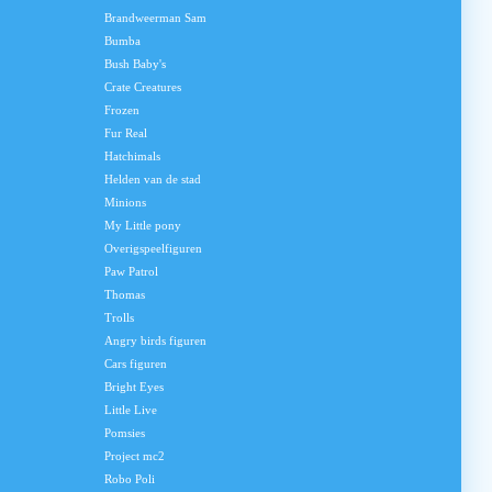
Brandweerman Sam
Bumba
Bush Baby's
Crate Creatures
Frozen
Fur Real
Hatchimals
Helden van de stad
Minions
My Little pony
Overigspeelfiguren
Paw Patrol
Thomas
Trolls
Angry birds figuren
Cars figuren
Bright Eyes
Little Live
Pomsies
Project mc2
Robo Poli