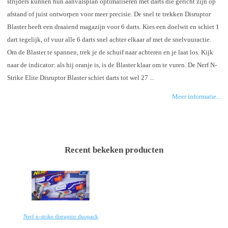
strijders kunnen hun aanvalsplan optimaliseren met darts die gericht zijn op
afstand of juist ontworpen voor meer precisie. De snel te trekken Disruptor
Blaster heeft een draaiend magazijn voor 6 darts. Kies een doelwit en schiet 1
dart tegelijk, of vuur alle 6 darts snel achter elkaar af met de snelvuuractie.
Om de Blaster te spannen, trek je de schuif naar achteren en je laat los. Kijk
naar de indicator: als hij oranje is, is de Blaster klaar om te vuren. De Nerf N-
Strike Elite Disruptor Blaster schiet darts tot wel 27 ...
Meer informatie...
Recent bekeken producten
Nerf n-strike disruptor duopack