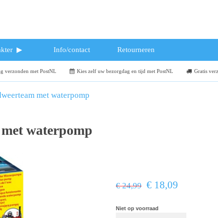
kter
Info/contact
Retourneren
dag verzonden met PostNL
Kies zelf uw bezorgdag en tijd met PostNL
Gratis ver
dweerteam met waterpomp
 met waterpomp
€ 18,09
€ 24,99
Niet op voorraad