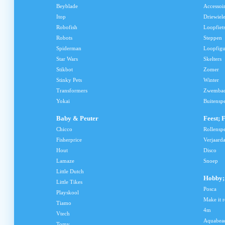
Beyblade
Accessoi
Itop
Driewiele
Robofish
Loopfiet
Robots
Steppen
Spiderman
Loopfig
Star Wars
Skelters
Stikbot
Zomer
Stinky Pets
Winter
Transformers
Zwemba
Yokai
Buitensp
Baby & Peuter
Feest; 
Chicco
Rollensp
Fisherprice
Verjaard
Hout
Disco
Lamaze
Snoep
Little Dutch
Hobby; 
Little Tikes
Posca
Playskool
Make it r
Tiamo
4m
Vtech
Aquabea
Tomy