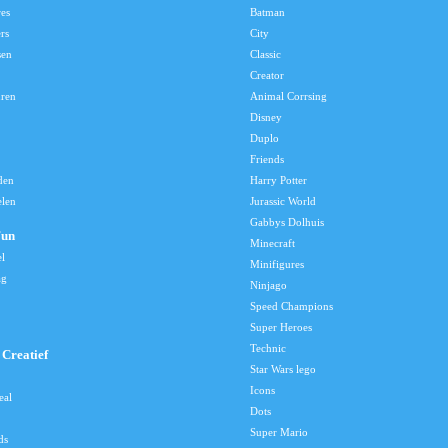
res
Batman
rs
City
sen
Classic
Creator
uren
Animal Corrsing
Disney
Duplo
Friends
den
Harry Potter
elen
Jurassic World
Gabbys Dolhuis
Fun
Minecraft
el
Minifigures
ag
Ninjago
Speed Champions
Super Heroes
Technic
Creatief
Star Wars lego
Icons
eal
Dots
Super Mario
ds