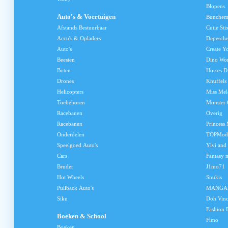
Blopens
Auto's & Voertuigen
Bunchem
Afstands Bestuurbaar
Cutie Sti
Accu's & Opladers
Depesch
Auto's
Create Y
Beesten
Dino Wo
Boten
Horses D
Drones
Knuffels
Helicopters
Miss Me
Toebehoren
Monster 
Racebanen
Overig
Racebanen
Princess
Onderdelen
TOPMod
Speelgoed Auto's
Ylvi and
Cars
Fantasy 
Bruder
J1mo71
Hot Wheels
Snukis
Pullback Auto's
MANGA
Siku
Doh Vinc
Fashion 
Boeken & School
Fimo
Boeken