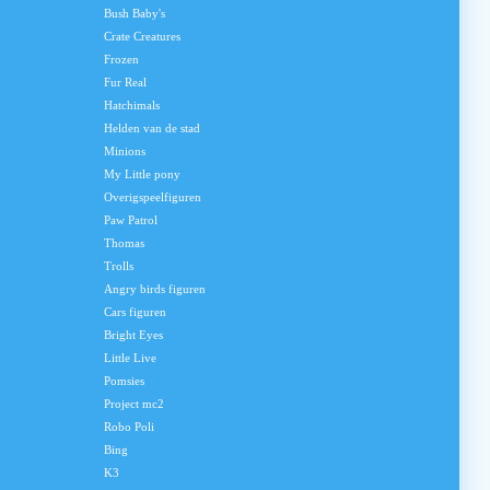
Bush Baby's
Crate Creatures
Frozen
Fur Real
Hatchimals
Helden van de stad
Minions
My Little pony
Overigspeelfiguren
Paw Patrol
Thomas
Trolls
Angry birds figuren
Cars figuren
Bright Eyes
Little Live
Pomsies
Project mc2
Robo Poli
Bing
K3