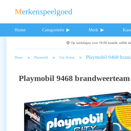
Merkenspeelgoed
Home
Categorieën
Merk
Kara
Op werkdagen voor 16:00 besteld, zelfde 
Playmobil 9468 bran
Home
Playmobil
City Action
Playmobil 9468 brandweerteam