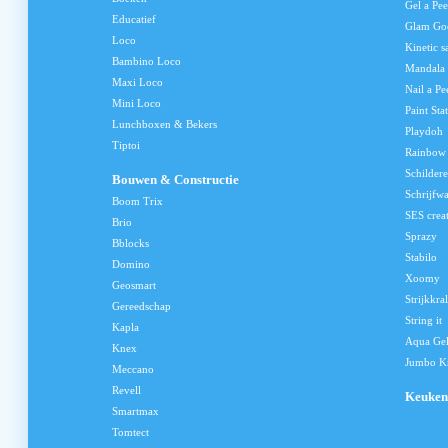
Gel a Pee
Educatief
Glam Go
Loco
Kinetic s
Bambino Loco
Mandala
Maxi Loco
Nail a Pe
Mini Loco
Paint Sta
Lunchboxen & Bekers
Playdoh
Tiptoi
Rainbow
Schilder
Bouwen & Constructie
Schrijfw
Boom Trix
SES crea
Brio
Sprazy
Bblocks
Stabilo
Domino
Xoomy
Geosmart
Strijkkra
Gereedschap
String it
Kapla
Aqua Ge
Knex
Jumbo Kn
Meccano
Revell
Keuken
Smartmax
Tomtect