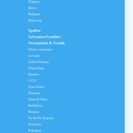
Dragons
Dino's
Bakugan
Peppa pig
Spellen
Sylvanian Families
Verzamelen & Trends
Kleine cadeautjes
Lorcana
Littlest Petshop
Fingerlings
Kaarten
L.O.L.
Num Noms
Shimmer
Slime & Putty
Bubbleezz
Poopsie
Na Na Na Surprise
Fuzzikins
Pokemon