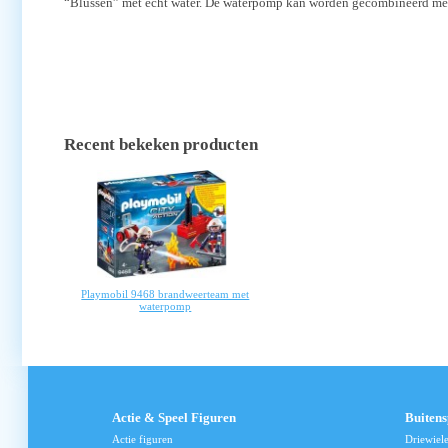
“Blussen” met echt water. De waterpomp kan worden gecombineerd me
Recent bekeken producten
Playmobil 9468 brandweerteam met
waterpomp
Actie & Speel Figuren
Buiten
Actie figuren
Driewiel