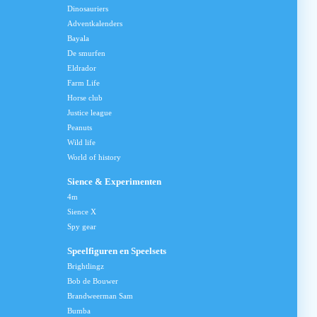
Dinosauriers
Adventkalenders
Bayala
De smurfen
Eldrador
Farm Life
Horse club
Justice league
Peanuts
Wild life
World of history
Sience & Experimenten
4m
Sience X
Spy gear
Speelfiguren en Speelsets
Brightlingz
Bob de Bouwer
Brandweerman Sam
Bumba