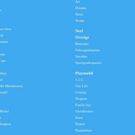
Art
Dreamz
s
Sonic
x
Avatar
e
our Own
Nerf
rld
Overige
reams
Batterijen
Geheugenkaarten
lody
Sieraden
Cars
Speelgoedcapsules
Playmobil
 Mimi
el
1.2.3.
 the Minimoomis
City Life
model
Country
Dragons
Family fun
Model
Ghostbusters
i
Kerst
Designer
Piraten
Poppenhuis