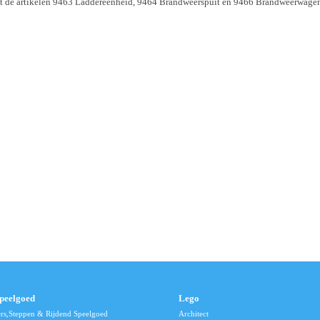
t de artikelen 9463 Laddereenheid, 9464 Brandweerspuit en 9466 Brandweerwage
speelgoed
Lego
ers,Steppen & Rijdend Speelgoed
Architect