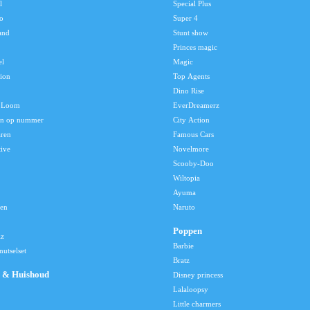
l
Special Plus
o
Super 4
and
Stunt show
Princes magic
el
Magic
tion
Top Agents
Dino Rise
 Loom
EverDreamerz
en op nummer
City Action
aren
Famous Cars
tive
Novelmore
Scooby-Doo
Wiltopia
Ayuma
len
Naruto
Poppen
lz
Barbie
utselset
Bratz
 & Huishoud
Disney princess
Lalaloopsy
Little charmers