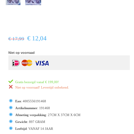
€ 12,04
€ 17,99
Niet op voorraad
Gratis bezorgd vanaf
€ 199,00
!
Niet op voorraad! Levertijd onbekend.
Ean
:
4005556191468
Artikelnummer
:
191468
Afmeting verpakking
:
27CM X 37CM X 6CM
Gewicht
:
897 GRAM
Leeftijd
:
VANAF 14 JAAR