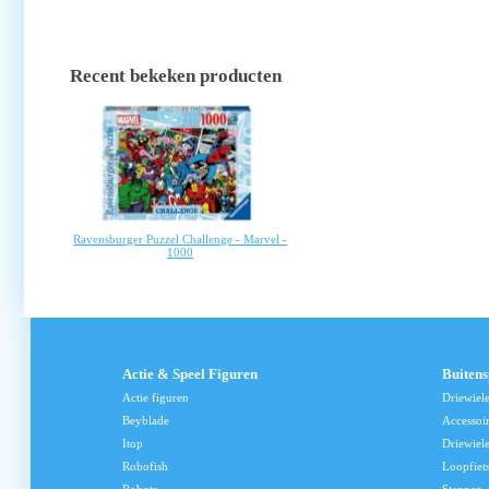
Recent bekeken producten
Ravensburger Puzzel Challenge - Marvel -
1000
Actie & Speel Figuren
Buiten
Actie figuren
Driewiel
Beyblade
Accessoi
Itop
Driewiele
Robofish
Loopfiet