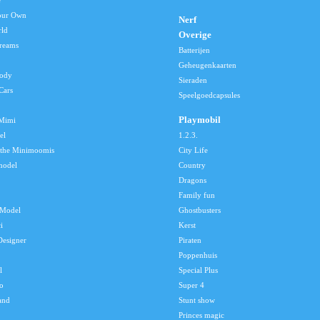
e
our Own
Nerf
rld
Overige
reams
Batterijen
Geheugenkaarten
lody
Sieraden
Cars
Speelgoedcapsules
Playmobil
 Mimi
el
1.2.3.
 the Minimoomis
City Life
model
Country
Dragons
Family fun
Model
Ghostbusters
i
Kerst
Designer
Piraten
Poppenhuis
l
Special Plus
o
Super 4
and
Stunt show
Princes magic