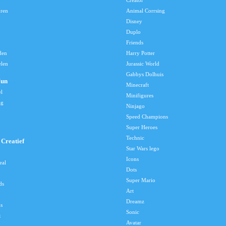
Creator
uren
Animal Corrsing
Disney
Duplo
Friends
den
Harry Potter
elen
Jurassic World
Gabbys Dolhuis
Fun
Minecraft
el
Minifigures
ag
Ninjago
Speed Champions
Super Heroes
Technic
Creatief
Star Wars lego
Icons
eal
Dots
Super Mario
ds
Art
Dreamz
s
Sonic
x
Avatar