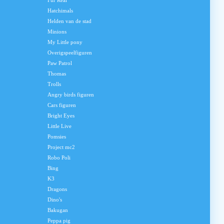
Fur Real
Hatchimals
Helden van de stad
Minions
My Little pony
Overigspeelfiguren
Paw Patrol
Thomas
Trolls
Angry birds figuren
Cars figuren
Bright Eyes
Little Live
Pomsies
Project mc2
Robo Poli
Bing
K3
Dragons
Dino's
Bakugan
Peppa pig