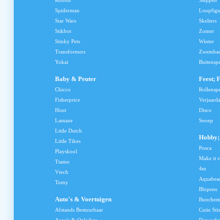
Robots
Steppen
Spiderman
Loopfig
Star Wars
Skelters
Stikbot
Zomer
Stinky Pets
Winter
Transformers
Zwemba
Yokai
Buitensp
Baby & Peuter
Feest; 
Chicco
Rollensp
Fisherprice
Verjaard
Hout
Disco
Lamaze
Snoep
Little Dutch
Hobby; 
Little Tikes
Posca
Playskool
Make it r
Tiamo
4m
Vtech
Aquabea
Tomy
Blopens
Auto's & Voertuigen
Bunchem
Afstands Bestuurbaar
Cutie Sti