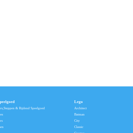
speelgoed
Lego
ers,Steppen & Rijdend Speelgoed
Architect
res
Batman
rs
City
sen
Classic