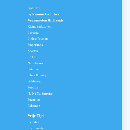
Spellen
Sylvanian Families
Verzamelen & Trends
Kleine cadeautjes
Lorcana
Littlest Petshop
Fingerlings
Kaarten
L.O.L.
Num Noms
Shimmer
Slime & Putty
Bubbleezz
Poopsie
Na Na Na Surprise
Fuzzikins
Pokemon
Vrije Tijd
Sieraden
Instrumenten