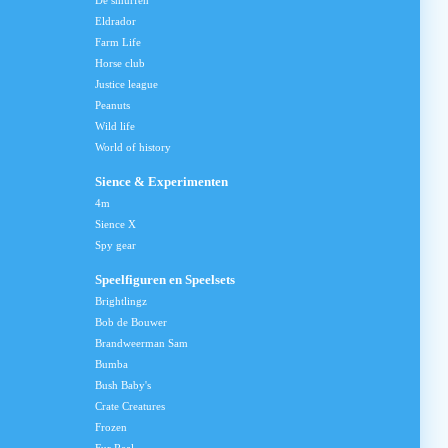
De smurfen
Eldrador
Farm Life
Horse club
Justice league
Peanuts
Wild life
World of history
Sience & Experimenten
4m
Sience X
Spy gear
Speelfiguren en Speelsets
Brightlingz
Bob de Bouwer
Brandweerman Sam
Bumba
Bush Baby's
Crate Creatures
Frozen