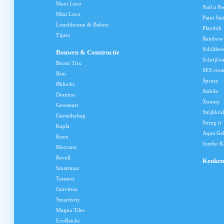
Maxi Loco
Nail a Pe
Mini Loco
Paint Sta
Lunchboxen & Bekers
Playdoh
Tiptoi
Rainbow
Schilder
Bouwen & Constructie
Schrijfw
Boom Trix
SES crea
Brio
Sprazy
Bblocks
Stabilo
Domino
Xoomy
Geosmart
Strijkkra
Gereedschap
String it
Kapla
Aqua Ge
Knex
Jumbo Kn
Meccano
Revell
Keuken
Smartmax
Tomtect
Gravitrax
Smartivity
Magna Tiles
EcoBricks