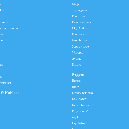
el
Magic
tion
Top Agents
Dino Rise
 Loom
EverDreamerz
en op nummer
City Action
aren
Famous Cars
tive
Novelmore
Scooby-Doo
Wiltopia
Ayuma
len
Naruto
Poppen
lz
Barbie
utselset
Bratz
 & Huishoud
Disney princess
Lalaloopsy
Little charmers
Project mc2
Zapf
Cry Babies