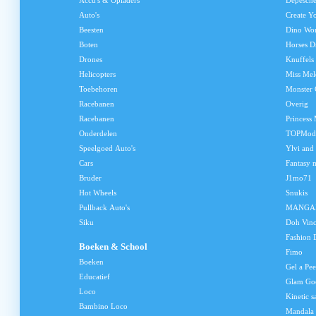
Accu's & Opladers
Depesch
Auto's
Create Y
Beesten
Dino Wo
Boten
Horses D
Drones
Knuffels
Helicopters
Miss Me
Toebehoren
Monster 
Racebanen
Overig
Racebanen
Princess
Onderdelen
TOPMod
Speelgoed Auto's
Ylvi and
Cars
Fantasy 
Bruder
J1mo71
Hot Wheels
Snukis
Pullback Auto's
MANGA
Siku
Doh Vinc
Fashion 
Boeken & School
Fimo
Boeken
Gel a Pee
Educatief
Glam Go
Loco
Kinetic s
Bambino Loco
Mandala