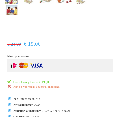
€ 15,06
€ 24,99
Niet op voorraad
Gratis bezorgd vanaf
€ 199,00
!
Niet op voorraad! Levertijd onbekend.
Ean
:
4005556002733
Artikelnummer
:
2733
Afmeting verpakking
:
27CM X 37CM X 6CM
Gewicht
:
850 GRAM