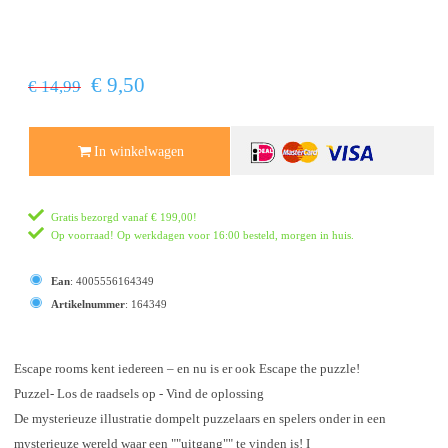
€ 9,50
€ 14,99
In winkelwagen
Gratis bezorgd vanaf
€ 199,00
!
Op voorraad! Op werkdagen voor 16:00 besteld, morgen in huis.
Ean
:
4005556164349
Artikelnummer
:
164349
Escape rooms kent iedereen – en nu is er ook Escape the puzzle!
Puzzel- Los de raadsels op - Vind de oplossing
De mysterieuze illustratie dompelt puzzelaars en spelers onder in een
mysterieuze wereld waar een ""uitgang"" te vinden is! I