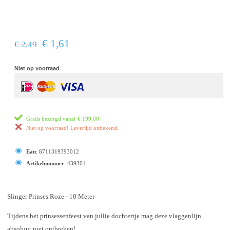
€ 1,61
€ 2,49
Niet op voorraad
Gratis bezorgd vanaf
€ 199,00
!
Niet op voorraad! Levertijd onbekend.
Ean
:
8711319393012
Artikelnummer
:
439301
Slinger Prinses Roze - 10 Meter
Tijdens het prinsessenfeest van jullie dochtertje mag deze vlaggenlijn
absoluut niet ontbreken!